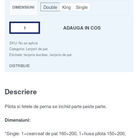
Double
King
Single
DIMENSIUNI
ADAUGA IN COS
SKU:
Nu se aplică
Categorie:
Lenjerii de pat
Etichete:
lenjerie bumbac
,
lenjerie de pat
DISTRIBUIE
Descriere
Pilota si fetele de perna se inchid parte peste parte.
Dimensiuni:
*Single: 1×cearceaf de pat 160×200, 1×husa pilota 150×200,