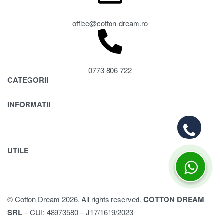
office@cotton-dream.ro
0773 806 722
CATEGORII
Magazin
INFORMATII
Lenjerii de pat
Handmade
Despre Cookies
Caciuli din lana merinos
Despre livrare si retur
Termeni si conditii
UTILE
Politifica de confidentialitate
Cos
Produse favorite
Contul meu
© Cotton Dream 2026. All rights reserved.
COTTON DREAM
SRL
– CUI: 48973580 – J17/1619/2023