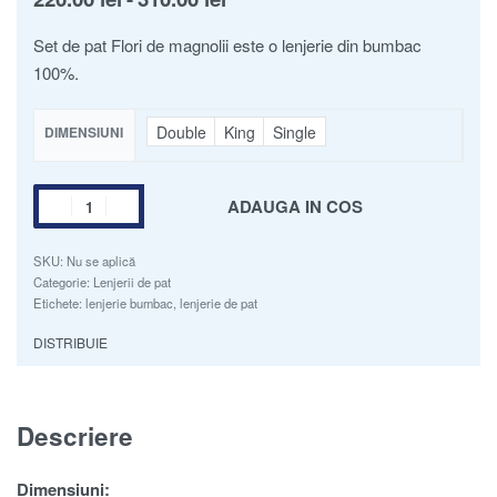
Set de pat Flori de magnolii este o lenjerie din bumbac
100%.
Double
King
Single
DIMENSIUNI
ADAUGA IN COS
SKU:
Nu se aplică
Categorie:
Lenjerii de pat
Etichete:
lenjerie bumbac
,
lenjerie de pat
DISTRIBUIE
Descriere
Dimensiuni: